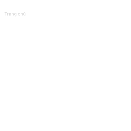
Tuyển dụng
Trang chủ
Liên hệ