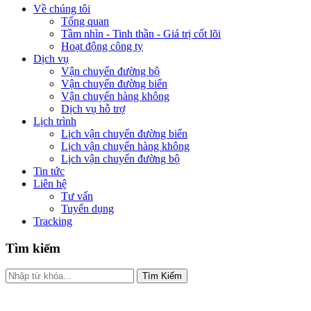
Về chúng tôi
Tổng quan
Tầm nhìn - Tinh thần - Giá trị cốt lõi
Hoạt động công ty
Dịch vụ
Vận chuyển đường bộ
Vận chuyển đường biển
Vận chuyển hàng không
Dịch vụ hỗ trợ
Lịch trình
Lịch vận chuyển đường biển
Lịch vận chuyển hàng không
Lịch vận chuyển đường bộ
Tin tức
Liên hệ
Tư vấn
Tuyển dụng
Tracking
Tìm kiếm
Tìm Kiếm