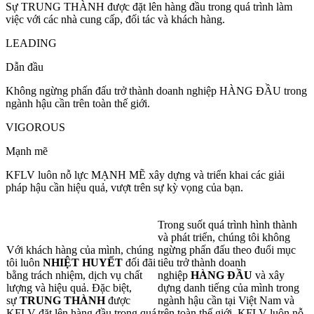
Sự TRUNG THÀNH được đặt lên hàng đầu trong quá trình làm
việc với các nhà cung cấp, đối tác và khách hàng.
LEADING
Dẫn đầu
Không ngừng phấn đấu trở thành doanh nghiệp HÀNG ĐẦU trong
ngành hậu cần trên toàn thế giới.
VIGOROUS
Mạnh mẽ
KFLV luôn nỗ lực MẠNH MẼ xây dựng và triển khai các giải
pháp hậu cần hiệu quả, vượt trên sự kỳ vọng của bạn.
Trong suốt quá trình hình thành
và phát triển, chúng tôi không
Với khách hàng của mình, chúng
ngừng phấn đấu theo đuổi mục
tôi luôn
NHIỆT HUYẾT
đối đãi
tiêu trở thành doanh
bằng trách nhiệm, dịch vụ chất
nghiệp
HÀNG ĐẦU
và xây
lượng và hiệu quả. Đặc biệt,
dựng danh tiếng của mình trong
sự
TRUNG THÀNH
được
ngành hậu cần tại Việt Nam và
KFLV đặt lên hàng đầu trong quá
trên toàn thế giới. KFLV luôn nỗ