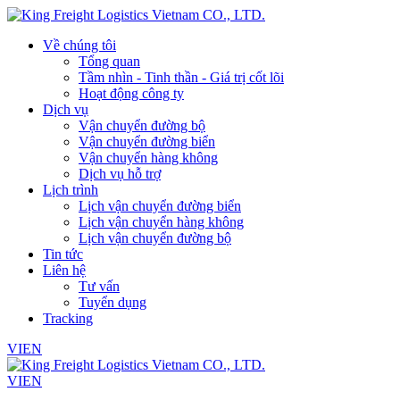
Về chúng tôi
Tổng quan
Tầm nhìn - Tinh thần - Giá trị cốt lõi
Hoạt động công ty
Dịch vụ
Vận chuyển đường bộ
Vận chuyển đường biển
Vận chuyển hàng không
Dịch vụ hỗ trợ
Lịch trình
Lịch vận chuyển đường biển
Lịch vận chuyển hàng không
Lịch vận chuyển đường bộ
Tin tức
Liên hệ
Tư vấn
Tuyển dụng
Tracking
VI
EN
VI
EN