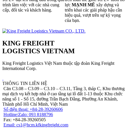
trình làm việc với các nhà cung
lực
MẠNH MẼ
xây dựng và
cấp, đối tác và khách hàng.
triển khai các giải pháp hậu cần
hiệu quả, vượt trên sự kỳ vọng
của bạn.
KING FREIGHT
LOGISTICS VIETNAM
King Freight Logistics Việt Nam thuộc tập đoàn King Freight
International Corp.
THÔNG TIN LIÊN HỆ
Căn C3.08 – C3.09 – C3.10 – C3.11, Tầng 3, tháp C, Khu thương
mại dịch vụ kết hợp nhà ở cao tầng tại lô đất 1-13 thuộc Khu chức
năng số 1 - Số 15, đường Trần Bạch Đằng, Phường An Khánh,
Thành phố Hồ Chí Minh, Việt Nam
Số điện thoại: +84-28-39260606
Hotline/Zalo: 093 8188796
Fax: +84-28-39260505
Email: cs1@hcm.kfkingfreight.com