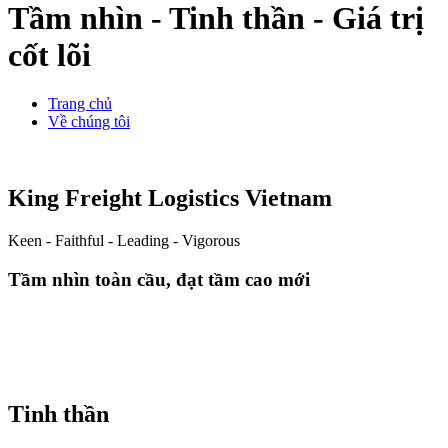
Tầm nhìn - Tinh thần - Giá trị
cốt lõi
Trang chủ
Về chúng tôi
K
ing
F
reight
L
ogistics
V
ietnam
Keen - Faithful - Leading - Vigorous
Tầm nhìn toàn cầu, đạt tầm cao mới
Tinh thần