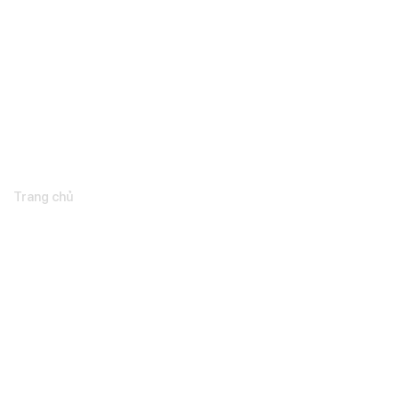
Tổng quan
Trang chủ
Về chúng tôi