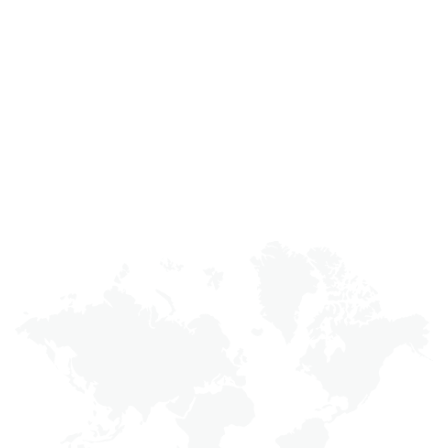
Với sự phát triển không ngừng trong 28 năm, tập đoàn King
Freight đã sở hữu mạng lưới toàn cầu với hơn 30 văn phòng tại
Đài Loan, Hồng Kông, Trung Quốc, Indonesia, Việt Nam, Cam-
pu-chia, và Hoa Kỳ.