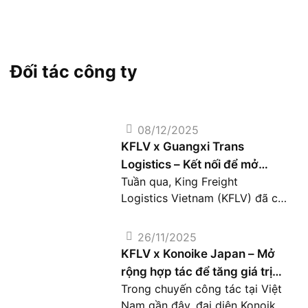
Đối tác công ty
08/12/2025
KFLV x Guangxi Trans
Logistics – Kết nối để mở
Tuần qua, King Freight
rộng vận tải Việt Nam –
Logistics Vietnam (KFLV) đã có
Quảng Tây
buổi làm việc cùng Guangxi
Trans Logistics Co., Ltd., doanh
26/11/2025
nghiệp sở hữu mạng lưới
KFLV x Konoike Japan – Mở
logistics rộng khắp Trung
rộng hợp tác để tăng giá trị
Quốc. Cuộc gặp diễn ra trong
Trong chuyến công tác tại Việt
cho chuỗi cung ứng Việt Nam
không khí hợp tác tích cực,
Nam gần đây, đại diện Konoike
– Nhật Bản