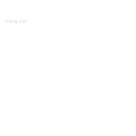
Đối tác công ty
Trang chủ
Đối tác công ty