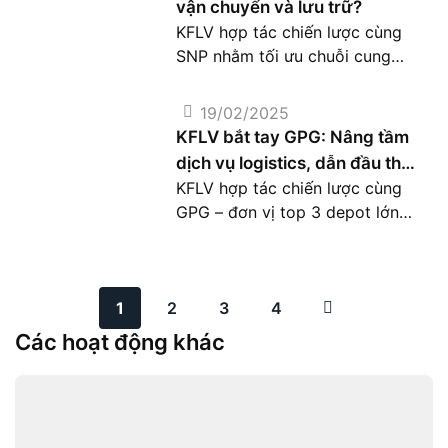
vận chuyển và lưu trữ?
triển và tìm kiếm cơ hội hợp
KFLV hợp tác chiến lược cùng
tác chiến lược trong lĩnh vực
SNP nhằm tối ưu chuỗi cung
logistics. Sự kiện đánh dấu một
ứng, nâng cao chất lượng dịch
bước tiến […]
vụ logistics và mang đến giải
19/02/2025
pháp vận chuyển, lưu trữ hiệu
KFLV bắt tay GPG: Nâng tầm
quả.
dịch vụ logistics, dẫn đầu thị
KFLV hợp tác chiến lược cùng
trường
GPG – đơn vị top 3 depot lớn
nhất Việt Nam, cung cấp giải
pháp logistics toàn diện, tối ưu
chi phí vận chuyển và lưu thông
1
2
hàng hóa hiệu quả.
3
4
Các hoạt động khác