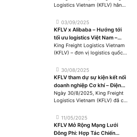
dài giữa hai bên, hướng đến
Logistics Vietnam (KFLV) hân
mục tiêu đảm bảo năng lực vận
hạnh đón tiếp đại diện Januardi
[…]
Logistik (JLOG) – một trong
03/09/2025
những doanh nghiệp logistics
KFLV x Alibaba – Hướng tới
uy tín tại Indonesia – đến thăm
tối ưu logistics Việt Nam –
và làm việc trực tiếp tại văn
King Freight Logistics Vietnam
Trung Quốc
phòng TP.HCM. Cuộc gặp gỡ
(KFLV) – đơn vị logistics quốc
diễn ra trong tinh thần cởi mở,
tế với thế mạnh vận chuyển
xây dựng nền tảng […]
hàng hóa từ Việt Nam sang
30/08/2025
Trung Quốc, Đài Loan,… – cùng
KFLV tham dự sự kiện kết nối
Alibaba – nền tảng thương mại
doanh nghiệp Cơ khí – Điện
điện tử B2B toàn cầu kết nối
Ngày 30/8/2025, King Freight
TPHCM
hàng triệu nhà cung cấp và
Logistics Vietnam (KFLV) đã có
người mua trên hơn 200 quốc
mặt tại sự kiện kết nối doanh
gia – […]
nghiệp do Hội Doanh nghiệp
11/05/2025
Cơ khí – Điện TPHCM tổ chức,
KFLV Mở Rộng Mạng Lưới
quy tụ nhiều đơn vị hoạt động
Đông Phi: Hợp Tác Chiến
trong lĩnh vực cơ khí, điện,