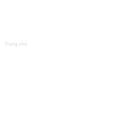
Tin tức
Trang chủ
Đăng ký tư vấn cho Ngọc Anh