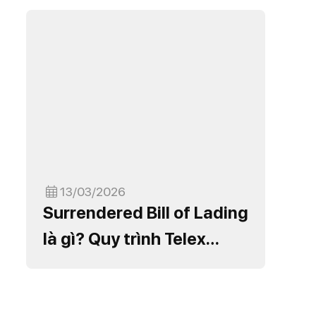
13/03/2026
Surrendered Bill of Lading
là gì? Quy trình Telex
Release và những lưu ý
quan trọng