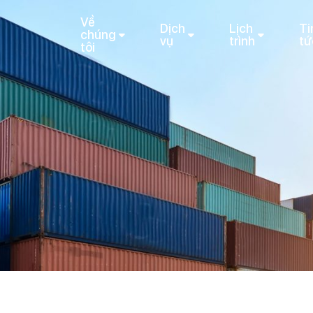
Về
Dịch
Lịch
Ti
chúng
vụ
trình
tứ
tôi