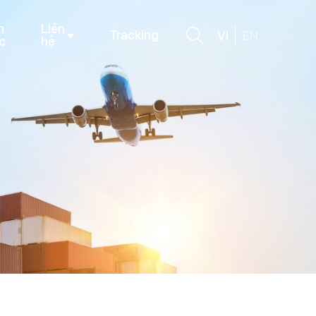
n
Liên
Tracking
VI
EN
c
hệ