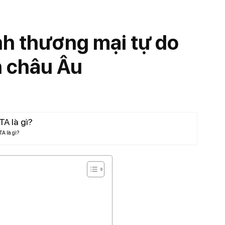
nh thương mại tự do
h châu Âu
A là gì?