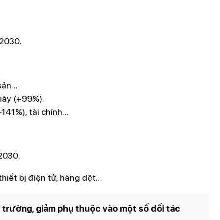
 2030.
 sản…
iày (+99%).
+141%), tài chính…
2030.
hiết bị điện tử, hàng dệt…
 trường, giảm phụ thuộc vào một số đối tác