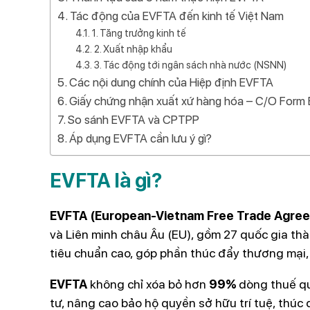
Tác động của EVFTA đến kinh tế Việt Nam
1. Tăng trưởng kinh tế
2. Xuất nhập khẩu
3. Tác động tới ngân sách nhà nước (NSNN)
Các nội dung chính của Hiệp định EVFTA
Giấy chứng nhận xuất xứ hàng hóa – C/O Form 
So sánh EVFTA và CPTPP
Áp dụng EVFTA cần lưu ý gì?
EVFTA là gì?
EVFTA (European-Vietnam Free Trade Agre
và Liên minh châu Âu (EU), gồm 27 quốc gia thàn
tiêu chuẩn cao, góp phần thúc đẩy thương mại, 
EVFTA
không chỉ xóa bỏ hơn
99%
dòng thuế qu
tư, nâng cao bảo hộ quyền sở hữu trí tuệ, thúc