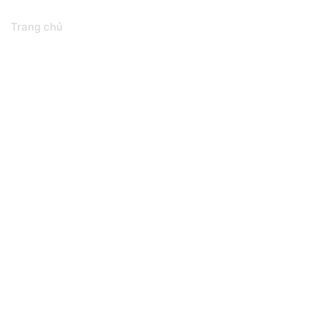
Tin tức
Trang chủ
KFLV Spring Party 2025 – Gắn kết và Khởi đầu mới