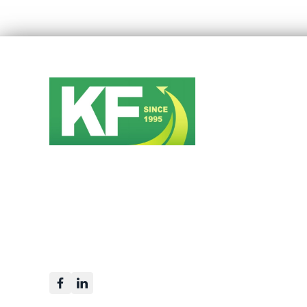
KING FREIGHT
LOGISTICS VIETNAM
King Freight Logistics Việt Nam thuộc tập 
King Freight International Corp.