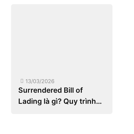
13/03/2026
Surrendered Bill of
Lading là gì? Quy trình
Telex Release và những
lưu ý quan trọng