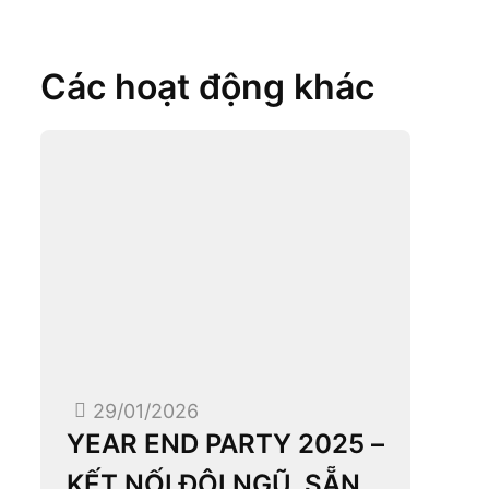
Các hoạt động khác
29/01/2026
YEAR END PARTY 2025 –
KẾT NỐI ĐỘI NGŨ, SẴN