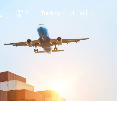
n
Liên
Tracking
VI
EN
c
hệ