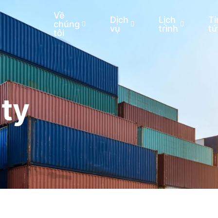
Về
Dịch
Lịch
Ti
chúng
vụ
trình
tứ
tôi
 ty