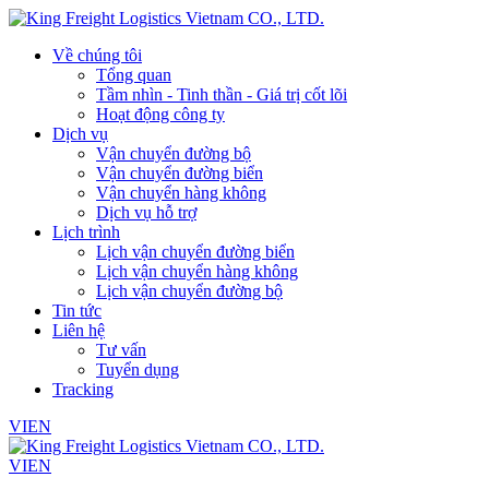
Về chúng tôi
Tổng quan
Tầm nhìn - Tinh thần - Giá trị cốt lõi
Hoạt động công ty
Dịch vụ
Vận chuyển đường bộ
Vận chuyển đường biển
Vận chuyển hàng không
Dịch vụ hỗ trợ
Lịch trình
Lịch vận chuyển đường biển
Lịch vận chuyển hàng không
Lịch vận chuyển đường bộ
Tin tức
Liên hệ
Tư vấn
Tuyển dụng
Tracking
VI
EN
VI
EN