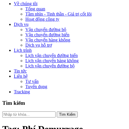
Về chúng tôi
Tổng quan
Tầm nhìn - Tinh thần - Giá trị cốt lõi
Hoạt động công ty
Dịch vụ
Vận chuyển đường bộ
Vận chuyển đường biển
Vận chuyển hàng không
Dịch vụ hỗ trợ
Lịch trình
Lịch vận chuyển đường biển
Lịch vận chuyển hàng không
Lịch vận chuyển đường bộ
Tin tức
Liên hệ
Tư vấn
Tuyển dụng
Tracking
Tìm kiếm
Tìm Kiếm
Tag:
Phí Demurrage