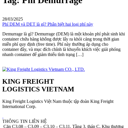
28/03/2025
Phí DEM và DET là gì? Phân biệt hai loại phí này
Demurrage là gì? Demurrage (DEM) là một khoản phí phát sinh khi
container chứa hàng không được lấy ra khỏi cảng trong thời gian
miễn phí quy định (free time). Phí này thường áp dụng cho
container đầy, và mục đích chính là khuyến khích việc giải phóng
nhanh container để giảm thiểu tình trạng […]
KING FREIGHT
LOGISTICS VIETNAM
King Freight Logistics Việt Nam thuộc tập đoàn King Freight
International Corp.
THÔNG TIN LIÊN HỆ
Căn C3.08 – C3.09 – C3.10 – C3.11, Tầng 3, tháp C, Khu thương