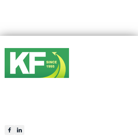
KING FREIGHT
LOGISTICS VIETNAM
King Freight Logistics Việt Nam thuộc tập đoàn King Freight
International Corp.