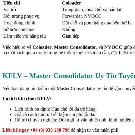
Tiêu chí
Coloader
Vai trò
Trung gian, mua chỗ và bán lại
Đối tượng phục vụ
Forwarder, NVOCC
Hoạt động chính
Đặt chỗ và gom hàng qua bên thứ ba
Sở hữu container
Không
Làm việc với hãng tàu
Gián tiếp
Việc hiểu rõ về
Coloader
,
Master Consolidator
, và
NVOCC
giúp d
ba mắt xích quan trọng trong hệ thống logistics toàn cầu, đặc biệt t
KFLV – Master Consolidator Uy Tín Tuyế
Nếu bạn đang tìm kiếm một Master Consolidator uy tín để vận chuyể
Lợi ích khi chọn KFLV:
Lịch trình ổn định: Hạn chế tối đa trễ hàng.
Giá cả cạnh tranh: Tiết kiệm chi phí tối đa.
Hỗ trợ chuyên nghiệp: Đội ngũ tư vấn nhiệt tình, kinh nghiệm.
Liên hệ ngay +84 (0) 938 188 796
để nhận tư vấn miễn phí!