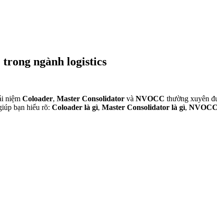
trong ngành logistics
hái niệm
Coloader
,
Master Consolidator
và
NVOCC
thường xuyên đượ
giúp bạn hiểu rõ:
Coloader là gì
,
Master Consolidator là gì
,
NVOCC 