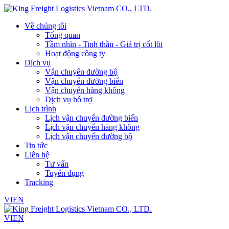
Về chúng tôi
Tổng quan
Tầm nhìn - Tinh thần - Giá trị cốt lõi
Hoạt động công ty
Dịch vụ
Vận chuyển đường bộ
Vận chuyển đường biển
Vận chuyển hàng không
Dịch vụ hỗ trợ
Lịch trình
Lịch vận chuyển đường biển
Lịch vận chuyển hàng không
Lịch vận chuyển đường bộ
Tin tức
Liên hệ
Tư vấn
Tuyển dụng
Tracking
VI
EN
VI
EN