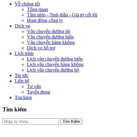
Về chúng tôi
Tổng quan
Tầm nhìn - Tinh thần - Giá trị cốt lõi
Hoạt động công ty
Dịch vụ
Vận chuyển đường bộ
Vận chuyển đường biển
Vận chuyển hàng không
Dịch vụ hỗ trợ
Lịch trình
Lịch vận chuyển đường biển
Lịch vận chuyển hàng không
Lịch vận chuyển đường bộ
Tin tức
Liên hệ
Tư vấn
Tuyển dụng
Tracking
Tìm kiếm
Tìm Kiếm