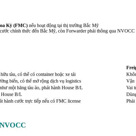
Hoa Kỳ (FMC)
nếu hoạt động tại thị trường Bắc Mỹ
cước chính thức đến Bắc Mỹ, còn Forwarder phải thông qua NVOCC n
Frei
ữu tàu, có thể có container hoặc xe tải
Khôn
ờng biển, có thể mở rộng dịch vụ logistics
Vận 
như một hãng tàu ảo, phát hành House B/L
Vai t
h House B/L
Dùng
át hành cước trực tiếp nếu có FMC license
Phải
và NVOCC