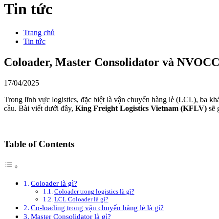
Tin tức
Trang chủ
Tin tức
Coloader, Master Consolidator và NVOCC 
17/04/2025
Trong lĩnh vực logistics, đặc biệt là vận chuyển hàng lẻ (LCL), ba k
cầu. Bài viết dưới đây,
King Freight Logistics Vietnam (KFLV)
sẽ 
Table of Contents
Coloader là gì?
Coloader trong logistics là gì?
LCL Coloader là gì?
Co-loading trong vận chuyển hàng lẻ là gì?
Master Consolidator là gì?