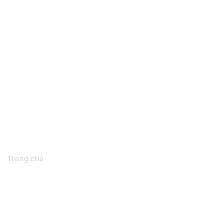
Tin tức
Trang chủ
Tin tức