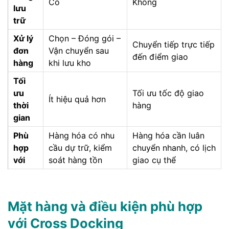
Có
Không
lưu
trữ
Xử lý
Chọn – Đóng gói –
Chuyển tiếp trực tiếp
đơn
Vận chuyển sau
đến điểm giao
hàng
khi lưu kho
Tối
ưu
Tối ưu tốc độ giao
Ít hiệu quả hơn
thời
hàng
gian
Phù
Hàng hóa có nhu
Hàng hóa cần luân
hợp
cầu dự trữ, kiểm
chuyển nhanh, có lịch
với
soát hàng tồn
giao cụ thể
Mặt hàng và điều kiện phù hợp
với Cross Docking