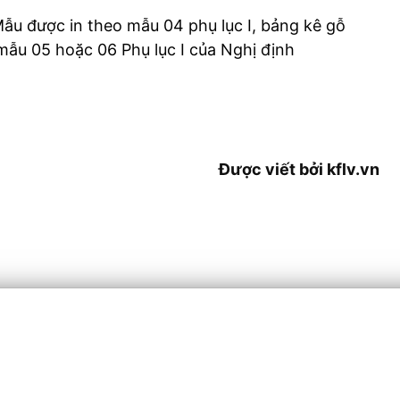
ẫu được in theo mẫu 04 phụ lục I, bảng kê gỗ
 mẫu 05 hoặc 06 Phụ lục I của Nghị định
Được viết bởi kflv.vn
THÔNG TIN LIÊN HỆ
Căn C3.08 – C3.09 – C3.10 – C3.11, Tần