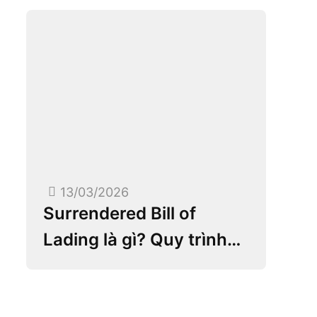
13/03/2026
Surrendered Bill of
Lading là gì? Quy trình
Telex Release và những
lưu ý quan trọng