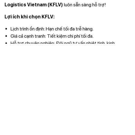
Logistics Vietnam (KFLV)
luôn sẵn sàng hỗ trợ!
Lợi ích khi chọn KFLV:
Lịch trình ổn định: Hạn chế tối đa trễ hàng.
Giá cả cạnh tranh: Tiết kiệm chi phí tối đa.
Hỗ trợ chuyên nghiệp: Đội ngũ tư vấn nhiệt tình, kinh
nghiệm.
Liên hệ ngay +84 (0) 938 188 796
để nhận tư vấn miễn
phí!