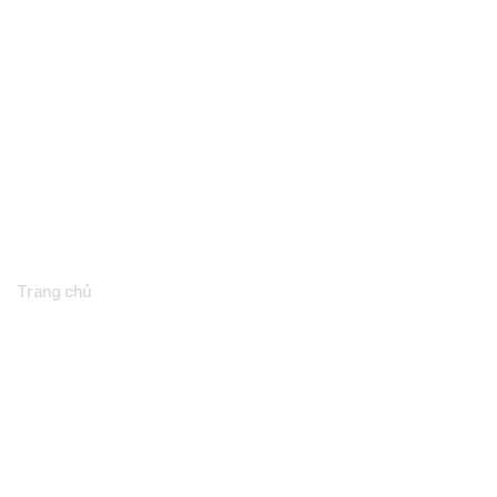
Tin tức
Trang chủ
Tin tức