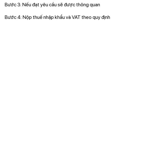
Bước 3: Nếu đạt yêu cầu sẽ được thông quan
Bước 4: Nộp thuế nhập khẩu và VAT theo quy định
>> Đọc thêm:
Vận chuyển hàng hóa bằng đường sắt
liên vận Việt Nam – Trung Quốc
Một Số Lưu Ý Quan Trọng
Sai mã HS
có thể bị xử phạt từ
2.000.000 VNĐ đến 3
lần số thuế chênh lệch
Xuất khẩu không yêu cầu giấy phép, nhưng nên chuẩn bị
C/O
để
hưởng ưu đãi thuế ở nước nhập khẩu
Dán nhãn đúng quy định
để tránh hàng bị giữ tại cảng
Vận Chuyển Lốp Xe Ô Tô Toàn