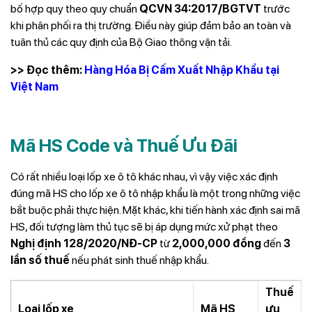
bố hợp quy theo quy chuẩn
QCVN 34:2017/BGTVT
trước
khi phân phối ra thị trường. Điều này giúp đảm bảo an toàn và
tuân thủ các quy định của Bộ Giao thông vận tải.
>> Đọc thêm:
Hàng Hóa Bị Cấm Xuất Nhập Khẩu tại
Việt Nam
Mã HS Code và Thuế Ưu Đãi
Có rất nhiều loại lốp xe ô tô khác nhau, vì vậy việc xác định
đúng mã HS cho lốp xe ô tô nhập khẩu là một trong những việc
bắt buộc phải thực hiện. Mặt khác, khi tiến hành xác định sai mã
HS, đối tượng làm thủ tục sẽ bị áp dụng mức xử phạt theo
Nghị định 128/2020/NĐ-CP
từ
2,000,000 đồng
đến
3
lần số thuế
nếu phát sinh thuế nhập khẩu.
Thuế
Loại lốp xe
Mã HS
ưu