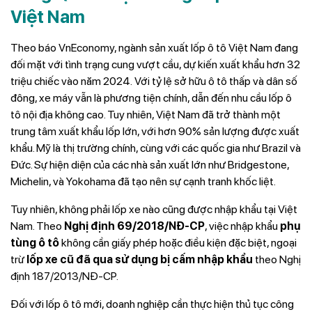
Việt Nam
Theo báo VnEconomy, ngành sản xuất lốp ô tô Việt Nam đang
đối mặt với tình trạng cung vượt cầu, dự kiến xuất khẩu hơn 32
triệu chiếc vào năm 2024.
Với tỷ lệ sở hữu ô tô thấp và dân số
đông, xe máy vẫn là phương tiện chính, dẫn đến nhu cầu lốp ô
tô nội địa không cao. Tuy nhiên, Việt Nam đã trở thành một
trung tâm xuất khẩu lốp lớn, với hơn 90% sản lượng được xuất
khẩu. Mỹ là thị trường chính, cùng với các quốc gia như Brazil và
Đức. Sự hiện diện của các nhà sản xuất lớn như Bridgestone,
Michelin, và Yokohama đã tạo nên sự cạnh tranh khốc liệt.
Tuy nhiên, không phải lốp xe nào cũng được nhập khẩu tại Việt
Nam. Theo
Nghị định 69/2018/NĐ-CP
, việc nhập khẩu
phụ
tùng ô tô
không cần giấy phép hoặc điều kiện đặc biệt, ngoại
trừ
lốp xe cũ đã qua sử dụng bị cấm nhập khẩu
theo Nghị
định 187/2013/NĐ-CP.
Đối với lốp ô tô mới, doanh nghiệp cần thực hiện thủ tục công