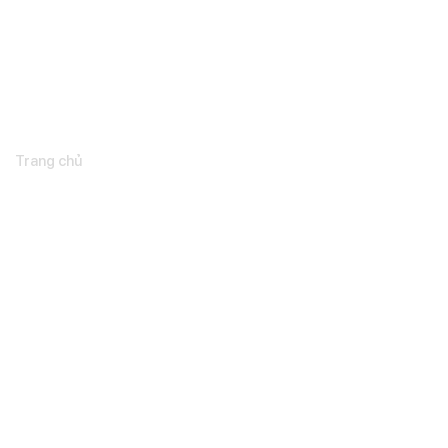
Tin tức
Trang chủ
Tin tức