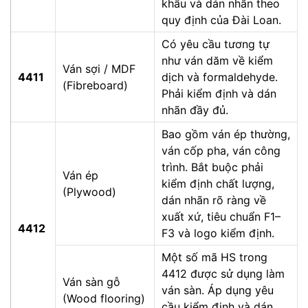
khẩu và dán nhãn theo
quy định của Đài Loan.
Có yêu cầu tương tự
như ván dăm về kiểm
Ván sợi / MDF
4411
dịch và formaldehyde.
(Fibreboard)
Phải kiểm định và dán
nhãn đầy đủ.
Bao gồm ván ép thường,
ván cốp pha, ván công
trình. Bắt buộc phải
Ván ép
kiểm định chất lượng,
(Plywood)
dán nhãn rõ ràng về
xuất xứ, tiêu chuẩn F1–
4412
F3 và logo kiểm định.
Một số mã HS trong
4412 được sử dụng làm
Ván sàn gỗ
ván sàn. Áp dụng yêu
(Wood flooring)
cầu kiểm định và dán