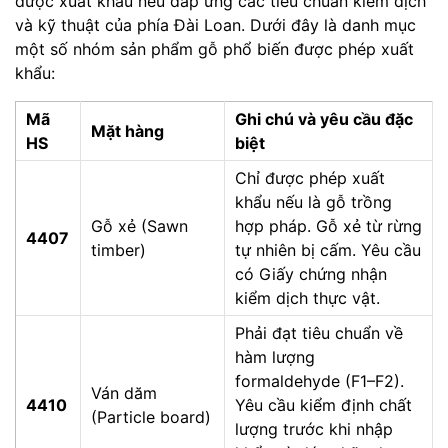
được xuất khẩu nếu đáp ứng các tiêu chuẩn kiểm dịch
và kỹ thuật của phía Đài Loan. Dưới đây là danh mục
một số nhóm sản phẩm gỗ phổ biến được phép xuất
khẩu:
Mã
Ghi chú và yêu cầu đặc
Mặt hàng
HS
biệt
Chỉ được phép xuất
khẩu nếu là gỗ trồng
Gỗ xẻ (Sawn
hợp pháp. Gỗ xẻ từ rừng
4407
timber)
tự nhiên bị cấm. Yêu cầu
có Giấy chứng nhận
kiểm dịch thực vật.
Phải đạt tiêu chuẩn về
hàm lượng
formaldehyde (F1–F2).
Ván dăm
4410
Yêu cầu kiểm định chất
(Particle board)
lượng trước khi nhập