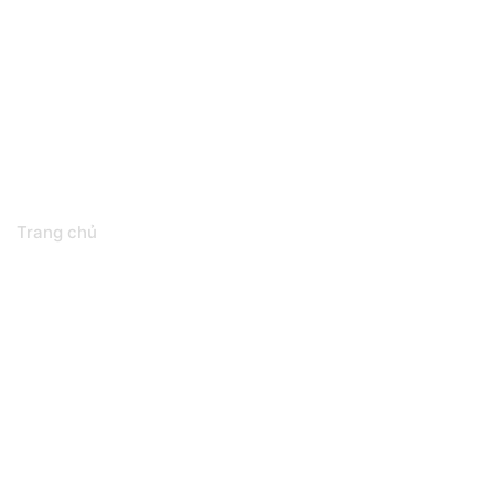
Tin tức
Trang chủ
Tin tức