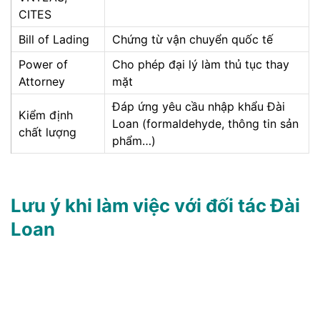
CITES
Bill of Lading
Chứng từ vận chuyển quốc tế
Power of
Cho phép đại lý làm thủ tục thay
Attorney
mặt
Đáp ứng yêu cầu nhập khẩu Đài
Kiểm định
Loan (formaldehyde, thông tin sản
chất lượng
phẩm…)
Lưu ý khi làm việc với đối tác Đài
Loan
Xây dựng quan hệ lâu dài:
Văn hóa kinh doanh Đài
Loan đề cao sự tin cậy và quan hệ cá nhân (guanxi).